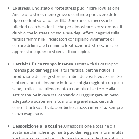
Lo stress
.
Uno stato di forte stress può inibire l’ovulazione
.
Anche uno stress meno grave o continuo può avere delle
ripercussioni sulla tua fertilità. Sono ancora necessarie
ulteriori ricerche scientifiche per dimostrare senza ombra di
dubbio che lo stress posso avere degli effetti negativi sulla
fertilità femminile, i ricercatori consigliano vivamente di
cercare di limitare la minimo le situazioni di stress, ansia e
apprensione quando si cerca di concepire.
L’attività fisica troppo intensa
. Un’attività fisica troppo
intensa può danneggiare la tua fertilità, perchè riduce la
produzione del progesterone, inibendo così l’ovulazione. Se
stai cercando di rimanere incinta e hai già raggiunto un peso
sano, limita il tuo allenamento a non più di sette ore alla
settimana. Se invece stai cercando di raggiungere un peso
adeguato a sostenere la tua futura gravidanza, cerca di
concentrarti su attività aerobiche, a bassa intensità, sempre
senza esagerare.
L’esposizione alla tossine.
Un’esposizione a tossine o a
sostanze chimiche inquinanti può danneggiare la tua fertilità.
Sostanze come pesticidi, additivi chimici o addirittura alcune