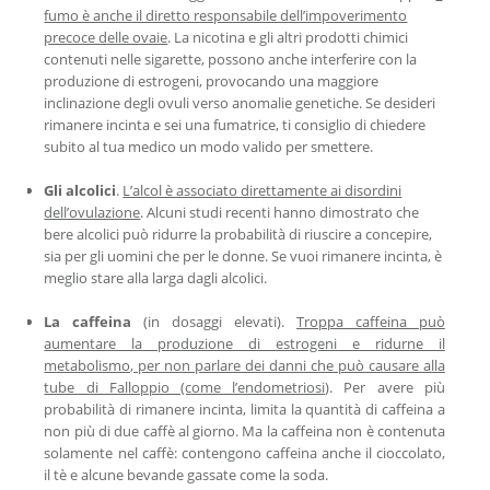
fumo è anche il diretto responsabile dell’impoverimento
precoce delle ovaie
. La nicotina e gli altri prodotti chimici
contenuti nelle sigarette, possono anche interferire con la
produzione di estrogeni, provocando una maggiore
inclinazione degli ovuli verso anomalie genetiche. Se desideri
rimanere incinta e sei una fumatrice, ti consiglio di chiedere
subito al tua medico un modo valido per smettere.
Gli alcolici
.
L’alcol è associato direttamente ai disordini
dell’ovulazione
. Alcuni studi recenti hanno dimostrato che
bere alcolici può ridurre la probabilità di riuscire a concepire,
sia per gli uomini che per le donne. Se vuoi rimanere incinta, è
meglio stare alla larga dagli alcolici.
La caffeina
(in dosaggi elevati).
Troppa caffeina può
aumentare la produzione di estrogeni e ridurne il
metabolismo, per non parlare dei danni che può causare alla
tube di Falloppio (come l’endometriosi
). Per avere più
probabilità di rimanere incinta, limita la quantità di caffeina a
non più di due caffè al giorno. Ma la caffeina non è contenuta
solamente nel caffè: contengono caffeina anche il cioccolato,
il tè e alcune bevande gassate come la soda.