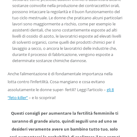
sostanze coinvolte nella produzione dei contraccettivi orali,
possono intaccare la regolarità e il buon funzionamento del
tuo ciclo mestruale. Le donne che praticano alcuni particolari
lavori sono maggiormente a rischio, come per esempio le
assistenti dentali, che sono costantemente esposte ad alti
livelli di ossido di azoto, le lavoratrici esposte ad elevati livelli
di solventi organici, come quelli dei prodotti chimici per il
lavaggio a secco, o ancora le lavoratrici delle industrie che,
durante il processo di fabbricazione, vengono esposte a
determinate sostanze chimiche dannose.
Anche l’alimentazione è di fondamentale importanza nella
lotta contro l’infertilità. Cosa mangiano e cosa evitano
assolutamente le donne super- fertili? Leggi l’articolo –
gli 8
“feto-killer”
– e lo scoprirai!
Questi consigli per aumentare la fertilità femminile ti
saranno di grande aiuto, quindi seguili uno ad uno
se
desideri veramente avere un bambino tutto tuo, solo
così aumenterai le probabilità di realizzare il tuo sogno!