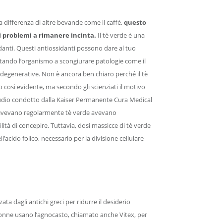
a differenza di altre bevande come il caffè,
questo
uoi problemi a rimanere incinta.
Il tè verde è una
sidanti. Questi antiossidanti possono dare al tuo
tando l’organismo a scongiurare patologie come il
e degenerative. Non è ancora ben chiaro perché il tè
do così evidente, ma secondo gli scienziati il motivo
studio condotto dalla Kaiser Permanente Cura Medical
evevano regolarmente tè verde avevano
ità di concepire. Tuttavia, dosi massicce di tè verde
’acido folico, necessario per la divisione cellulare
ta dagli antichi greci per ridurre il desiderio
 donne usano l’agnocasto, chiamato anche Vitex, per