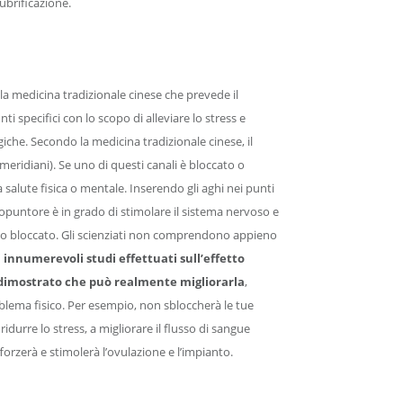
 lubrificazione.
la medicina tradizionale cinese che prevede il
i specifici con lo scopo di alleviare lo stress e
giche. Secondo la medicina tradizionale cinese, il
meridiani). Se uno di questi canali è bloccato o
 salute fisica o mentale. Inserendo gli aghi nei punti
gopuntore è in grado di stimolare il sistema nervoso e
iano bloccato. Gli scienziati non comprendono appieno
i innumerevoli studi effettuati sull’effetto
 dimostrato che può realmente migliorarla
,
lema fisico. Per esempio, non sbloccherà le tue
ridurre lo stress, a migliorare il flusso di sangue
fforzerà e stimolerà l’ovulazione e l’impianto.