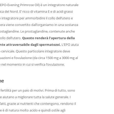
 EPO-Evening Primrose Oil) è un integratore naturale
a del Nord. E’ ricco di vitamina E e di acidi grassi
 integratore per ammorbidire il collo dell’utero e
tera viene convertito dall’organiamo in una sostanza
rostaglandine. Le prostaglandine, contenute anche
llo dell’utero.
Questo renderà l’apertura della
nte attraversabile dagli spermatozoi.
L’EPO aiuta
 cervicale. Questo particolare integratore deve
uazioni e l’ovulazione (da circa 1500 mg a 3000 mg al
 nel momento in cui si verifica l’ovulazione.
ne
fertilità per un paio di motivi. Prima di tutto, sono
he aiutano a migliorare tutta la salute generale. I
fatti, grazie ai nutrienti che contengono, rendono il
 è di natura molto acido e quindi ostile agli