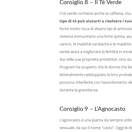
Consiglio 8 – Il Tè Verde
Il tè verde contiene anche la caffeina, ma 
tipo di tè può aiutarti a risolvere i t
fonte molto ricca di diversi tipi di antios
sistema immunitario una forte spinta, aiu
cancro, le malattie cardiache e le malatti
verde aiuta a migliorare la fertilità in mo
sta nelle sue proprietà protettive. Uno 
Program ha scoperto che le donne che b
letteralmente raddoppiato le loro probabil
possono interferire con l’assorbimento dell
durante la gravidanza.
Consiglio 9 – L’Agnocasto
L’agnocasto è una pianta da sempre utilizza
sessuale, da qui il nome “casto”. Oggi le