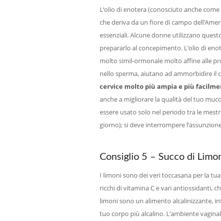
L’olio di enotera (conosciuto anche come
che deriva da un fiore di campo dell’Americ
essenziali. Alcune donne utilizzano questo
prepararlo al concepimento. L’olio di eno
molto simil-ormonale molto affine alle p
nello sperma, aiutano ad ammorbidire il co
cervice molto più ampia e più facilme
anche a migliorare la qualità del tuo muco
essere usato solo nel periodo tra le mestr
giorno); si deve interrompere l’assunzione
Consiglio 5 – Succo di Limo
I limoni sono dei veri toccasana per la tua 
ricchi di vitamina C e vari antiossidanti, c
limoni sono un alimento alcalinizzante, in
tuo corpo più alcalino. L’ambiente vaginale