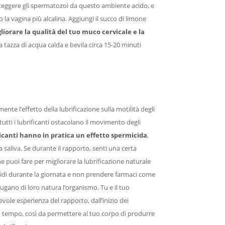
oteggere gli spermatozoi da questo ambiente acido, e
la vagina più alcalina. Aggiungi il succo di limone
liorare la qualità del tuo muco cervicale e la
 tazza di acqua calda e bevila circa 15-20 minuti
nte l’effetto della lubrificazione sulla motilità degli
tti i lubrificanti ostacolano il movimento degli
ficanti hanno in pratica un effetto spermicida
,
la saliva. Se durante il rapporto, senti una certa
e puoi fare per migliorare la lubrificazione naturale
quidi durante la giornata e non prendere farmaci come
ugano di loro natura l’organismo. Tu e il tuo
ole esperienza del rapporto, dall’inizio dei
ro tempo, così da permettere al tuo corpo di produrre