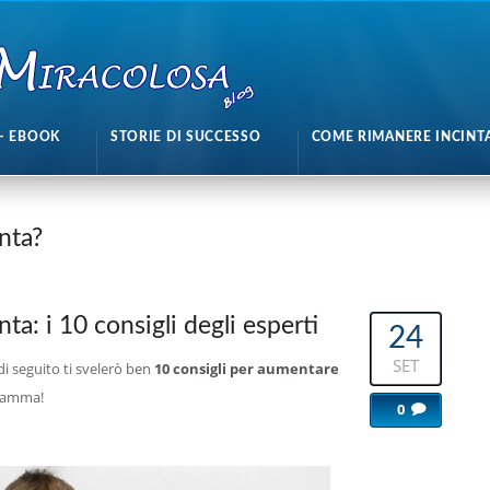
– EBOOK
STORIE DI SUCCESSO
COME RIMANERE INCINT
nta?
ta: i 10 consigli degli esperti
24
SET
i seguito ti svelerò ben
10 consigli per aumentare
mamma!
0