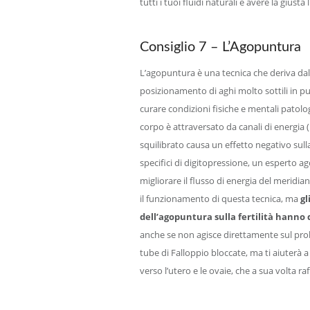
tutti i tuoi fluidi naturali e avere la giusta
Consiglio 7 – L’Agopuntura
L’agopuntura è una tecnica che deriva dal
posizionamento di aghi molto sottili in punt
curare condizioni fisiche e mentali patolo
corpo è attraversato da canali di energia (
squilibrato causa un effetto negativo sulla
specifici di digitopressione, un esperto a
migliorare il flusso di energia del merid
il funzionamento di questa tecnica, ma
gl
dell’agopuntura sulla fertilità hanno
anche se non agisce direttamente sul prob
tube di Falloppio bloccate, ma ti aiuterà a 
verso l’utero e le ovaie, che a sua volta ra