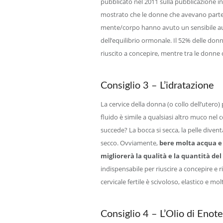
pubblicato nel 2011 sulla pubblicazione ingl
mostrato che le donne che avevano parte
mente/corpo hanno avuto un sensibile au
dell’equilibrio ormonale. Il 52% delle d
riuscito a concepire, mentre tra le donne
Consiglio 3 – L’idratazione
La cervice della donna (o collo dell’uter
fluido è simile a qualsiasi altro muco nel
succede? La bocca si secca, la pelle diven
secco. Ovviamente,
bere molta acqua e 
migliorerà la qualità e la quantità de
indispensabile per riuscire a concepire e r
cervicale fertile è scivoloso, elastico e mol
Consiglio 4 – L’Olio di Enot