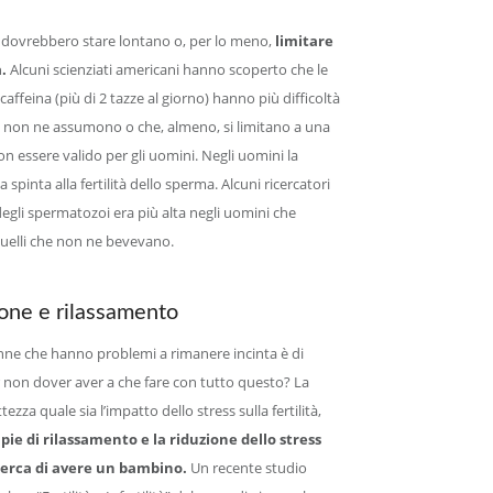
 dovrebbero stare lontano o, per lo meno,
limitare
.
Alcuni scienziati americani hanno scoperto che le
feina (più di 2 tazze al giorno) hanno più difficoltà
e non ne assumono o che, almeno, si limitano a una
n essere valido per gli uomini. Negli uomini la
spinta alla fertilità dello sperma. Alcuni ricercatori
degli spermatozoi era più alta negli uomini che
uelli che non ne bevevano.
ione e rilassamento
donne che hanno problemi a rimanere incinta è di
r non dover aver a che fare con tutto questo? La
ezza quale sia l’impatto dello stress sulla fertilità,
apie di rilassamento e la riduzione dello stress
cerca di avere un bambino.
Un recente studio