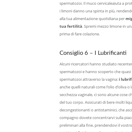
spermatozoi. Il muco cervicaleaiuta a pr
i limoni danno una spinta in più, rendendo 
alla tua alimentazione quotidiana per
mig
tua fertilità
. Spremi mezzo limone in una
prima di fare colazione.
Consiglio 6 – I Lubrificanti
Alcuni ricercatori hanno studiato recenteme
spermatozoi e hanno scoperto che quasi tu
spermatozoi attraverso la vagina:
i lubri
anche quelli naturali come l’olio d’oliva o 
secchezza vaginale, ci sono alcune cose ch
del tuo corpo. Assicurati di bere molti li
decongestionanti o antistaminici, che asci
compagno dovete concentrarvi sulla piacev
preliminari alla fine, prendendovi il vost