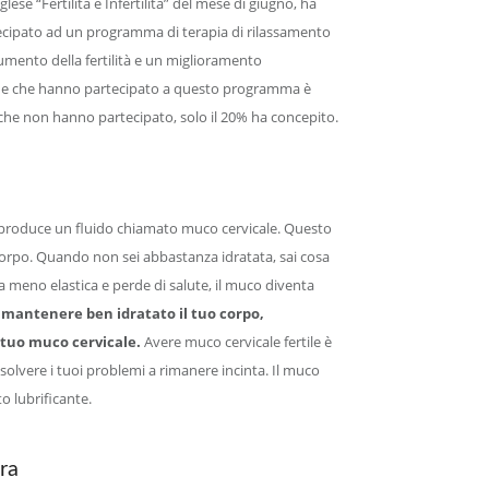
ese “Fertilità e Infertilità” del mese di giugno, ha
cipato ad un programma di terapia di rilassamento
mento della fertilità e un miglioramento
onne che hanno partecipato a questo programma è
 che non hanno partecipato, solo il 20% ha concepito.
o) produce un fluido chiamato muco cervicale. Questo
 corpo. Quando non sei abbastanza idratata, sai cosa
ta meno elastica e perde di salute, il muco diventa
mantenere ben idratato il tuo corpo,
l tuo muco cervicale.
Avere muco cervicale fertile è
isolvere i tuoi problemi a rimanere incinta. Il muco
to lubrificante.
era