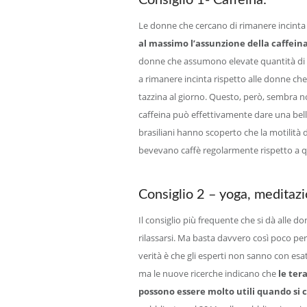
Consiglio 1- Caffeina:
Le donne che cercano di rimanere incinta
al massimo l’assunzione della caffeina
donne che assumono elevate quantità di caf
a rimanere incinta rispetto alle donne ch
tazzina al giorno. Questo, però, sembra no
caffeina può effettivamente dare una bella 
brasiliani hanno scoperto che la motilità 
bevevano caffè regolarmente rispetto a q
Consiglio 2 – yoga, meditaz
Il consiglio più frequente che si dà alle 
rilassarsi. Ma basta davvero così poco pe
verità è che gli esperti non sanno con esatt
ma le nuove ricerche indicano che
le ter
possono essere molto utili quando si 