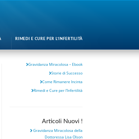
A
RIMEDI E CURE PER L’INFERTILITÀ
Gravidanza Miracolosa – Ebook
Storie di Successo
Come Rimanere Incinta
Rimedi e Cure per l’Infertilità
Articoli Nuovi !
Gravidanza Miracolosa della
Dottoressa Lisa Olson